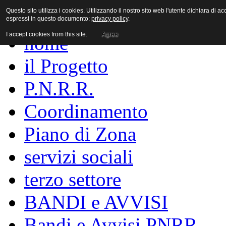
Questo sito utilizza i cookies. Utilizzando il nostro sito web l'utente dichiara di a
espressi in questo documento:
privacy policy
.
I accept cookies from this site.
Agree
home
il Progetto
P.N.R.R.
Coordinamento
Piano di Zona
servizi sociali
terzo settore
BANDI e AVVISI
Bandi e Avvisi PNRR