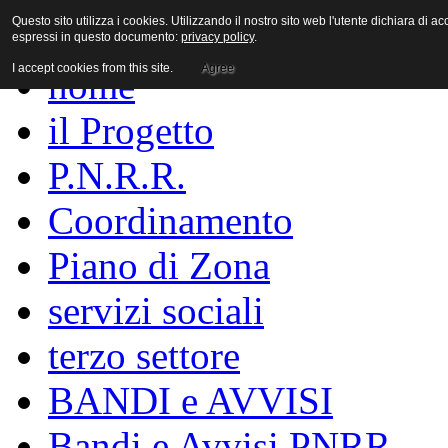
Questo sito utilizza i cookies. Utilizzando il nostro sito web l'utente dichiara di a
espressi in questo documento:
privacy policy
.
I accept cookies from this site.
Agree
home
il Progetto
P.N.R.R.
Coordinamento
Piano di Zona
servizi sociali
terzo settore
BANDI e AVVISI
Bandi e Avvisi PNRR