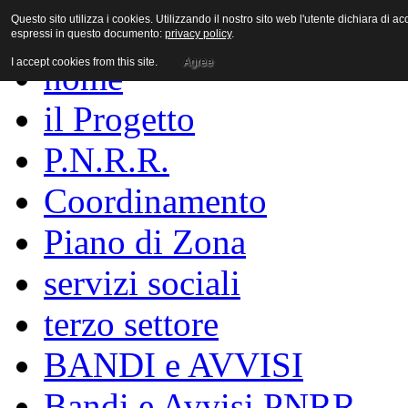
Questo sito utilizza i cookies. Utilizzando il nostro sito web l'utente dichiara di a
espressi in questo documento:
privacy policy
.
I accept cookies from this site.
Agree
home
il Progetto
P.N.R.R.
Coordinamento
Piano di Zona
servizi sociali
terzo settore
BANDI e AVVISI
Bandi e Avvisi PNRR